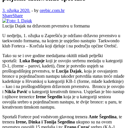
3. ožujka 2020.
-
by
orebic.com.hr
Share
Share
Lucija Dajak na državnom prvenstvu u formama
U nedjelju, 1. ožujka u Zaprešiću je održano državno prvenstvo u
taekwondo formama, na kojem je uspješno nastupio Taekwondo
klub Forteca – Korčula koji djeluje i na području općine Orebić.
Tako su se i ove godine medaljama okitili mladi pelješki
sportaši:
Luka Bogoje
koji je osvojio srebrnu medalju u kategoriji
D-1, (forme – parovi, kadeti), čime je potvrdio uspjeh sa
prošlogodišnjeg prvenstva, te
Lucija Dajak
, koja je osvajanjem
bronce u pojedinačnom nastupu također potvrdila status treće mlađe
kadetkinje u Hrvatskoj u kategoriji KB-1 (forme, mlađe kadetkinje)
– kao i na prošlogodišnjem državnom prvenstvu. Broncu je osvojio
i
Nikša Pavić
u kategoriji kreativnih timova. Uspješan je bio nastup
i njihove trenerice
Irene Šegedin
koja je u kategoriji seniora
osvojila srebro u pojedinačnom nastupu, te dvije bronce: u paru, te
kreativnom timskom nastupu.
Sportaši Fortece pod vodstvom glavnog trenera
Ante Šegedina
, te
trenera
Irene, Dinka i Tonija Šegedina
ukupno su na ovom
prvenstvu osvojili 15 medalja i to:
Frano Curać
srebro (KA-1