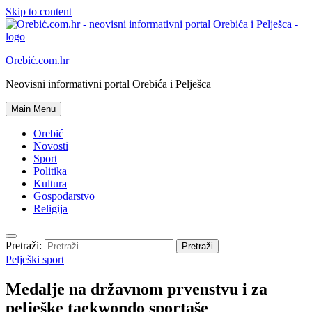
Skip to content
Orebić.com.hr
Neovisni informativni portal Orebića i Pelješca
Main Menu
Orebić
Novosti
Sport
Politika
Kultura
Gospodarstvo
Religija
Pretraži:
Pelješki sport
Medalje na državnom prvenstvu i za
pelješke taekwondo sportaše