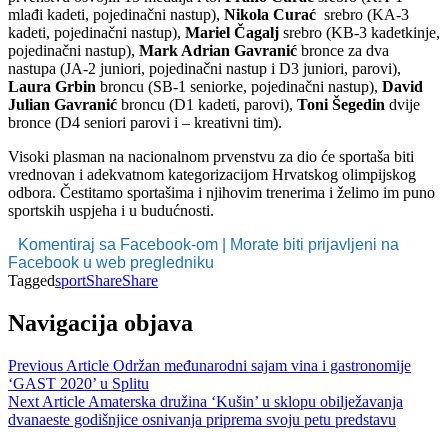
mlađi kadeti, pojedinačni nastup),
Nikola Curać
srebro (KA-3
kadeti, pojedinačni nastup),
Mariel Čagalj
srebro (KB-3 kadetkinje,
pojedinačni nastup),
Mark Adrian Gavranić
bronce za dva
nastupa (JA-2 juniori, pojedinačni nastup i D3 juniori, parovi),
Laura Grbin
broncu (SB-1 seniorke, pojedinačni nastup),
David
Julian Gavranić
broncu (D1 kadeti, parovi),
Toni Šegedin
dvije
bronce (D4 seniori parovi i – kreativni tim).
Visoki plasman na nacionalnom prvenstvu za dio će sportaša biti
vrednovan i adekvatnom kategorizacijom Hrvatskog olimpijskog
odbora. Čestitamo sportašima i njihovim trenerima i želimo im puno
sportskih uspjeha i u budućnosti.
Komentiraj sa Facebook-om | Morate biti prijavljeni na
Facebook u web pregledniku
Tagged
sport
Share
Share
Navigacija objava
Previous Article
Održan međunarodni sajam vina i gastronomije
‘GAST 2020’ u Splitu
Next Article
Amaterska družina ‘Kušin’ u sklopu obilježavanja
dvanaeste godišnjice osnivanja priprema svoju petu predstavu