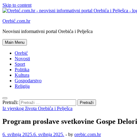
Skip to content
Orebić.com.hr
Neovisni informativni portal Orebića i Pelješca
Main Menu
Orebić
Novosti
Sport
Politika
Kultura
Gospodarstvo
Religija
Pretraži:
Iz vjerskog života Orebića i Pelješca
Program proslave svetkovine Gospe Delori
6. svibnja 2025.
6. svibnja 2025.
-
by
orebic.com.hr