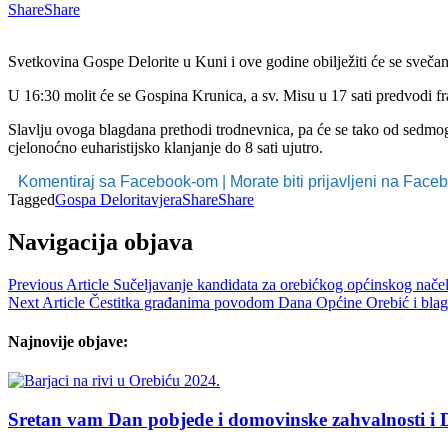
Share
Share
Svetkovina Gospe Delorite u Kuni i ove godine obilježiti će se sveča
U 16:30 molit će se Gospina Krunica, a sv. Misu u 17 sati predvodi 
Slavlju ovoga blagdana prethodi trodnevnica, pa će se tako od sedmog 
cjelonoćno euharistijsko klanjanje do 8 sati ujutro.
Komentiraj sa Facebook-om | Morate biti prijavljeni na Fac
Tagged
Gospa Delorita
vjera
Share
Share
Navigacija objava
Previous Article
Sučeljavanje kandidata za orebićkog općinskog načel
Next Article
Čestitka građanima povodom Dana Općine Orebić i blag
Najnovije objave:
Sretan vam Dan pobjede i domovinske zahvalnosti i D