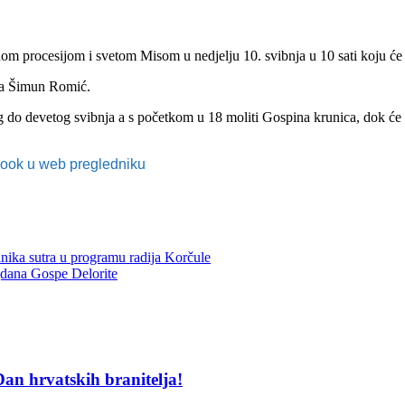
nom procesijom i svetom Misom u nedjelju 10. svibnja u 10 sati koju će
fra Šimun Romić.
do devetog svibnja a s početkom u 18 moliti Gospina krunica, dok će se
ebook u web pregledniku
nika sutra u programu radija Korčule
dana Gospe Delorite
an hrvatskih branitelja!