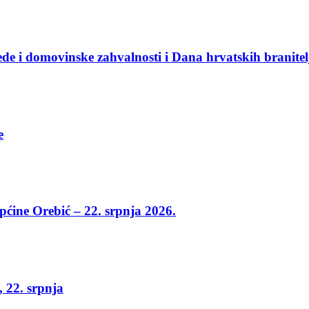
e i domovinske zahvalnosti i Dana hrvatskih branitel
e
općine Orebić – 22. srpnja 2026.
, 22. srpnja