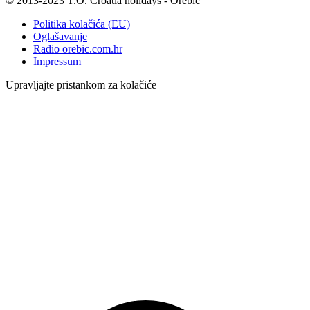
© 2013-2023 T.O. Croatia holidays - Orebić
Politika kolačića (EU)
Oglašavanje
Radio orebic.com.hr
Impressum
Upravljajte pristankom za kolačiće