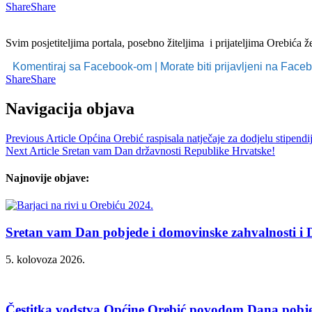
Share
Share
Svim posjetiteljima portala, posebno žiteljima i prijateljima Orebić
Komentiraj sa Facebook-om | Morate biti prijavljeni na Fac
Share
Share
Navigacija objava
Previous Article
Općina Orebić raspisala natječaje za dodjelu stipendi
Next Article
Sretan vam Dan državnosti Republike Hrvatske!
Najnovije objave:
Sretan vam Dan pobjede i domovinske zahvalnosti i D
5. kolovoza 2026.
Čestitka vodstva Općine Orebić povodom Dana pobjed