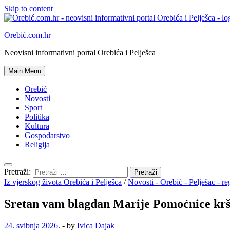
Skip to content
Orebić.com.hr
Neovisni informativni portal Orebića i Pelješca
Main Menu
Orebić
Novosti
Sport
Politika
Kultura
Gospodarstvo
Religija
Pretraži:
Iz vjerskog života Orebića i Pelješca
/
Novosti - Orebić - Pelješac - re
Sretan vam blagdan Marije Pomoćnice kr
24. svibnja 2026.
-
by
Ivica Dajak