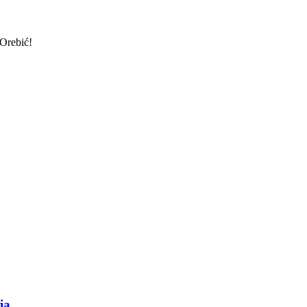
 Orebić!
ja