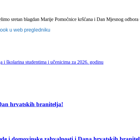
a želimo sretan blagdan Marije Pomoćnice kršćana i Dan Mjesnog odbora
ebook u web pregledniku
ja i školarina studentima i učenicima za 2026. godinu
an hrvatskih branitelja!
e i domovinske zahvalnosti i Dana hrvatskih branitel