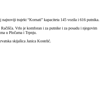
oj najnoviji trajekt “Kornati” kapaciteta 145 vozila i 616 putnika.
Račišća. Vrlo je komforan i za putnike i za posadu i njegovim
ima u Pločama i Trpnju.
rvatska skijašica Janica Kostelić.