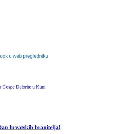
ebook u web pregledniku
ta Gospe Delorite u Kuni
an hrvatskih branitelja!