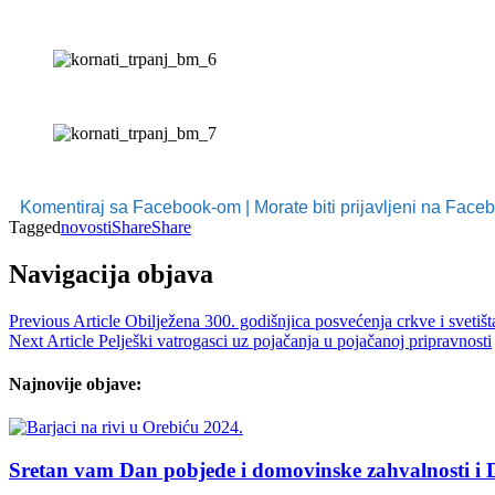
Komentiraj sa Facebook-om | Morate biti prijavljeni na Fac
Tagged
novosti
Share
Share
Navigacija objava
Previous Article
Obilježena 300. godišnjica posvećenja crkve i svetiš
Next Article
Pelješki vatrogasci uz pojačanja u pojačanoj pripravnosti
Najnovije objave:
Sretan vam Dan pobjede i domovinske zahvalnosti i D