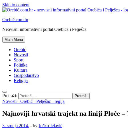
Skip to content
Orebić.com.hr
Neovisni informativni portal Orebića i Pelješca
Main Menu
Orebić
Novosti
Sport
Politika
Kultura
Gospodarstvo
Religija
Pretraži:
Novosti - Orebić - Pelješac - regija
Najnoviji hrvatski trajekt na liniji Ploče –
3. srpnja 2014.
-
by
Joško Jelavić