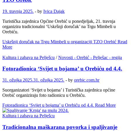
19. travnja 2025.
-
by
Ivica Dajak
Turistička zajednica Općine Orebić u ponedjeljak, 21. travnja
organizira tradicionalni ‘Uskršnji doručak’ na Trgu Mimbeli u
Orebiću.
Uskršnji doručak na Trgu Mimbeli u organizaciji TZO Orebić
Read
More
Kultura i zabava na Pelješcu
/
Novosti - Orebić - Pelješac - regija
Fotoradionica ‘Svijet u bojama’ u Orebiću od 4.4.
31. ožujka 2025.
31. ožujka 2025.
-
by
orebic.com.hr
Suorganizatori ‘Svijet u bojama’ i Turistička zajednica općine
Orebić organiziraju foto radionicu u Orebiću.
Fotoradionica ‘Svijet u bojama’ u Orebiću od 4.4.
Read More
Kultura i zabava na Pelješcu
Tradicionalna maškarana povorka i spaljivanje