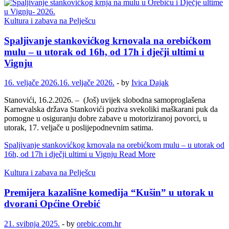
Kultura i zabava na Pelješcu
Spaljivanje stankovićkog krnovala na orebićkom
mulu – u utorak od 16h, od 17h i dječji ultimi u
Vignju
16. veljače 2026.
16. veljače 2026.
-
by
Ivica Dajak
Stanovići, 16.2.2026. – (Još) uvijek slobodna samoproglašena
Karnevalska država Stankovići poziva svekoliki maškarani puk da
pomogne u osiguranju dobre zabave u motoriziranoj povorci, u
utorak, 17. veljače u poslijepodnevnim satima.
Spaljivanje stankovićkog krnovala na orebićkom mulu – u utorak od
16h, od 17h i dječji ultimi u Vignju
Read More
Kultura i zabava na Pelješcu
Premijera kazališne komedija “Kušin” u utorak u
dvorani Općine Orebić
21. svibnja 2025.
-
by
orebic.com.hr