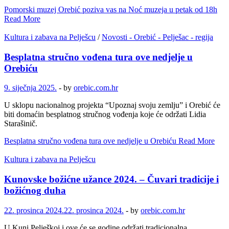
Pomorski muzej Orebić poziva vas na Noć muzeja u petak od 18h
Read More
Kultura i zabava na Pelješcu
/
Novosti - Orebić - Pelješac - regija
Besplatna stručno vođena tura ove nedjelje u
Orebiću
9. siječnja 2025.
-
by
orebic.com.hr
U sklopu nacionalnog projekta “Upoznaj svoju zemlju” i Orebić će
biti domaćin besplatnog stručnog vođenja koje će održati Lidia
Starašinič.
Besplatna stručno vođena tura ove nedjelje u Orebiću
Read More
Kultura i zabava na Pelješcu
Kunovske božićne užance 2024. – Čuvari tradicije i
božićnog duha
22. prosinca 2024.
22. prosinca 2024.
-
by
orebic.com.hr
U Kuni Pelješkoj i ove će se godine održati tradicionalna