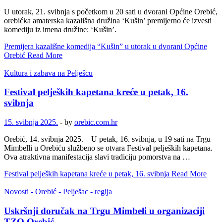
U utorak, 21. svibnja s početkom u 20 sati u dvorani Općine Orebić,
orebićka amaterska kazališna družina ‘Kušin’ premijerno će izvesti
komediju iz imena družine: ‘Kušin’.
Premijera kazališne komedija “Kušin” u utorak u dvorani Općine
Orebić
Read More
Kultura i zabava na Pelješcu
Festival peljeških kapetana kreće u petak, 16.
svibnja
15. svibnja 2025.
-
by
orebic.com.hr
Orebić, 14. svibnja 2025. – U petak, 16. svibnja, u 19 sati na Trgu
Mimbelli u Orebiću službeno se otvara Festival peljeških kapetana.
Ova atraktivna manifestacija slavi tradiciju pomorstva na …
Festival peljeških kapetana kreće u petak, 16. svibnja
Read More
Novosti - Orebić - Pelješac - regija
Uskršnji doručak na Trgu Mimbeli u organizaciji
TZO Orebić