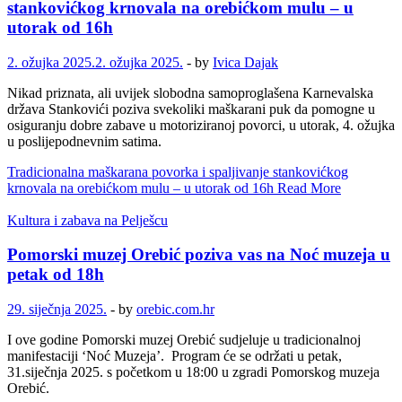
stankovićkog krnovala na orebićkom mulu – u
utorak od 16h
2. ožujka 2025.
2. ožujka 2025.
-
by
Ivica Dajak
Nikad priznata, ali uvijek slobodna samoproglašena Karnevalska
država Stankovići poziva svekoliki maškarani puk da pomogne u
osiguranju dobre zabave u motoriziranoj povorci, u utorak, 4. ožujka
u poslijepodnevnim satima.
Tradicionalna maškarana povorka i spaljivanje stankovićkog
krnovala na orebićkom mulu – u utorak od 16h
Read More
Kultura i zabava na Pelješcu
Pomorski muzej Orebić poziva vas na Noć muzeja u
petak od 18h
29. siječnja 2025.
-
by
orebic.com.hr
I ove godine Pomorski muzej Orebić sudjeluje u tradicionalnoj
manifestaciji ‘Noć Muzeja’. Program će se održati u petak,
31.siječnja 2025. s početkom u 18:00 u zgradi Pomorskog muzeja
Orebić.