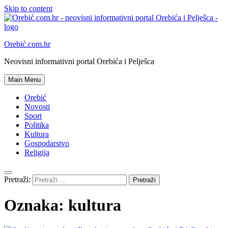
Skip to content
Orebić.com.hr
Neovisni informativni portal Orebića i Pelješca
Main Menu
Orebić
Novosti
Sport
Politika
Kultura
Gospodarstvo
Religija
Pretraži:
Oznaka:
kultura