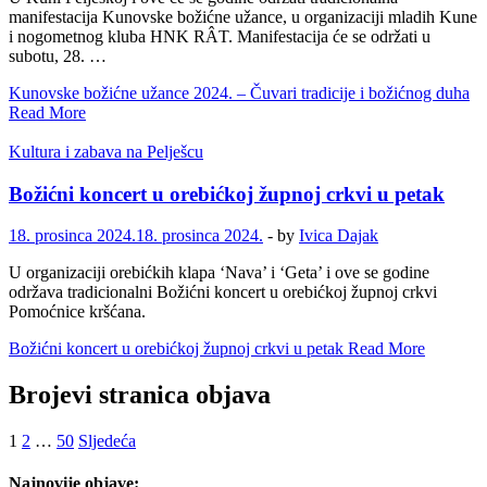
manifestacija Kunovske božićne užance, u organizaciji mladih Kune
i nogometnog kluba HNK RÂT. Manifestacija će se održati u
subotu, 28. …
Kunovske božićne užance 2024. – Čuvari tradicije i božićnog duha
Read More
Kultura i zabava na Pelješcu
Božićni koncert u orebićkoj župnoj crkvi u petak
18. prosinca 2024.
18. prosinca 2024.
-
by
Ivica Dajak
U organizaciji orebićkih klapa ‘Nava’ i ‘Geta’ i ove se godine
održava tradicionalni Božićni koncert u orebićkoj župnoj crkvi
Pomoćnice kršćana.
Božićni koncert u orebićkoj župnoj crkvi u petak
Read More
Brojevi stranica objava
1
2
…
50
Sljedeća
Najnovije objave: